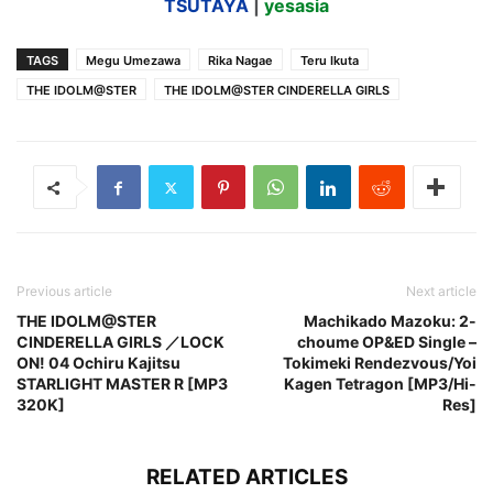
TSUTAYA
|
yesasia
TAGS
Megu Umezawa
Rika Nagae
Teru Ikuta
THE IDOLM@STER
THE IDOLM@STER CINDERELLA GIRLS
Previous article
Next article
THE IDOLM@STER
Machikado Mazoku: 2-
CINDERELLA GIRLS ／LOCK
choume OP&ED Single –
ON! 04 Ochiru Kajitsu
Tokimeki Rendezvous/Yoi
STARLIGHT MASTER R [MP3
Kagen Tetragon [MP3/Hi-
320K]
Res]
RELATED ARTICLES