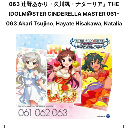
063 辻野あかり・久川颯・ナターリア』THE
IDOLM@STER CINDERELLA MASTER 061-
063 Akari Tsujino, Hayate Hisakawa, Natalia