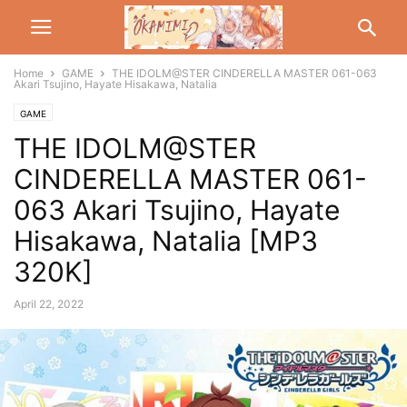
Home
GAME
THE IDOLM@STER CINDERELLA MASTER 061-063
Akari Tsujino, Hayate Hisakawa, Natalia
GAME
THE IDOLM@STER
CINDERELLA MASTER 061-
063 Akari Tsujino, Hayate
Hisakawa, Natalia [MP3
320K]
April 22, 2022