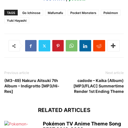
TAGS
Go Ichinose
Mafumafu
Pocket Monsters
Pokémon
Yuki Hayashi
Previous article
Next article
(M3-49) Nakuru Aitsuki 7th
cadode – Kaika (Album)
Album – Indigrotto [MP3/Hi-
[MP3/FLAC] Summertime
Res]
Render 1st Ending Theme
RELATED ARTICLES
Pokémon TV Anime Theme Song