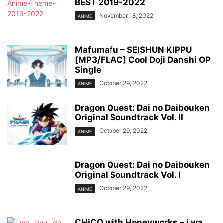
BEST 2019-2022
November 18, 2022
ANIME
Mafumafu – SEISHUN KIPPU
[MP3/FLAC] Cool Doji Danshi OP
Single
October 29, 2022
ANIME
Dragon Quest: Dai no Daibouken
Original Soundtrack Vol. II
October 29, 2022
ANIME
Dragon Quest: Dai no Daibouken
Original Soundtrack Vol. I
October 29, 2022
ANIME
CHiCO with Honeyworks – i wa