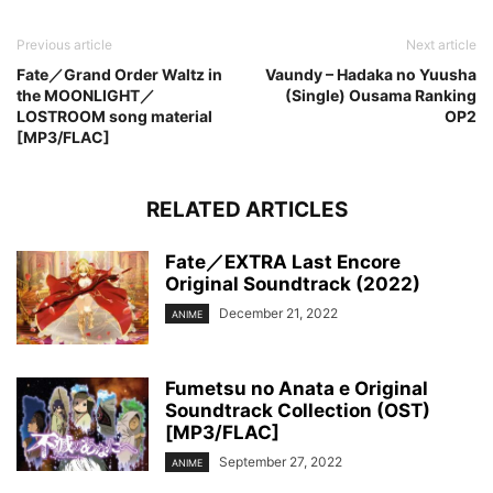
Previous article
Next article
Fate／Grand Order Waltz in
Vaundy – Hadaka no Yuusha
the MOONLIGHT／
(Single) Ousama Ranking
LOSTROOM song material
OP2
[MP3/FLAC]
RELATED ARTICLES
Fate／EXTRA Last Encore
Original Soundtrack (2022)
December 21, 2022
ANIME
Fumetsu no Anata e Original
Soundtrack Collection (OST)
[MP3/FLAC]
September 27, 2022
ANIME