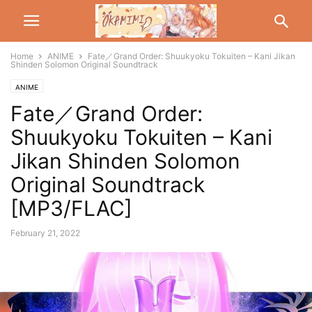
Home
ANIME
Fate／Grand Order: Shuukyoku Tokuiten – Kani Jikan
Shinden Solomon Original Soundtrack
ANIME
Fate／Grand Order:
Shuukyoku Tokuiten – Kani
Jikan Shinden Solomon
Original Soundtrack
[MP3/FLAC]
February 21, 2022