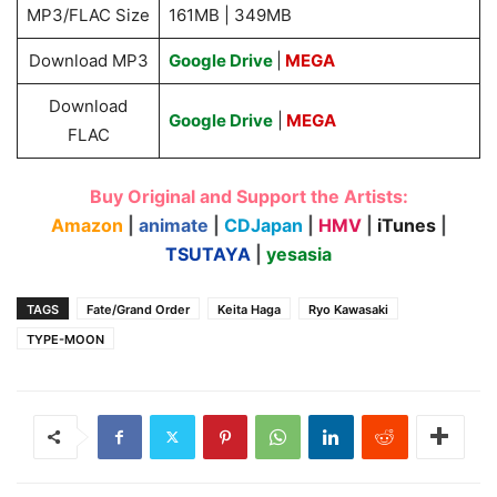
MP3/FLAC Size
161MB | 349MB
Download MP3
Google Drive
|
MEGA
Download
Google Drive
|
MEGA
FLAC
Buy Original and Support the Artists:
Amazon
|
animate
|
CDJapan
|
HMV
|
iTunes
|
TSUTAYA
|
yesasia
TAGS
Fate/Grand Order
Keita Haga
Ryo Kawasaki
TYPE-MOON