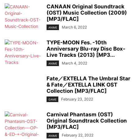
CANAAN Original Soundtrack
(OST) Music Collection (2009)
[MP3/FLAC]
March 6, 2022
ANIME
TYPE-MOON Fes. -10th
Anniversary Blu-ray Disc Box-
Live Tracks (2013) [MP3...
March 4, 2022
ANIME
Fate／EXTELLA The Umbral Star
& Fate／EXTELLA LINK OST
Collection [MP3/FLAC]
February 23, 2022
GAME
Carnival Phantasm (OST)
Original Soundtrack Collection
[MP3/FLAC]
February 22, 2022
ANIME