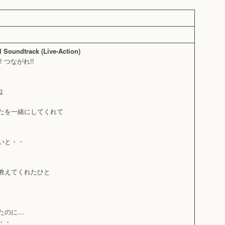
l Soundtrack (Live-Action)
! つながれ!!
よ
るたを一緒にしてくれて
ぁいと・・
を教えてくれたひと
ったのに…
・・_