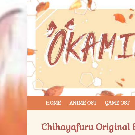
HOME
ANIME OST
GAME OST
Chihayafuru Original 