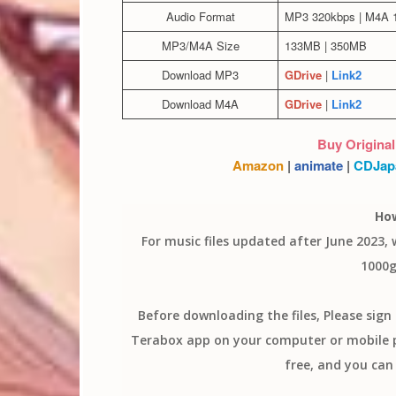
Audio Format
MP3 320kbps | M4A 1
MP3/M4A Size
133MB | 350MB
Download MP3
GDrive
|
Link2
Download M4A
GDrive
|
Link2
Buy Original
Amazon
|
animate
|
CDJap
Ho
For music files updated after June 2023,
1000g
Before downloading the files, Please sig
Terabox app on your computer or mobile ph
free, and you can 