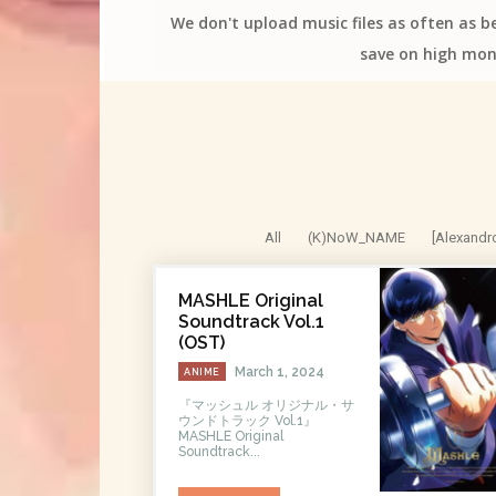
We don't upload music files as often as b
save on high mon
All
(K)NoW_NAME
[Alexandr
MASHLE Original
Soundtrack Vol.1
(OST)
March 1, 2024
ANIME
『マッシュル オリジナル・サ
ウンドトラック Vol.1』
MASHLE Original
Soundtrack...