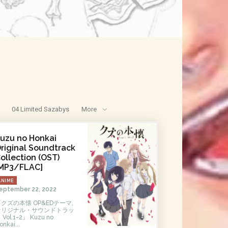
04 Limited Sazabys
More
uzu no Honkai
riginal Soundtrack
ollection (OST)
MP3/FLAC]
ANIME
eptember 22, 2022
クズの本懐 OP&EDテーマ,
オリジナル・サウンドトラッ
Vol.1-2』 Kuzu no
onkai...