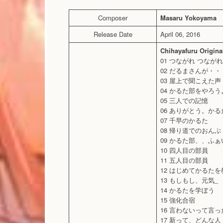
Composer
Masaru Yokoyama
Release Date
April 06, 2016
Chihayafuru Origina
01 つながれ つながれ
02 だるまさんが・・
03 屋上で聞こえた声
04 かるた部をやろう
05 三人での記憶
06 ありがとう。か
07 千早のかるた
08 帰り道でのおんぶ
09 かるた部、、ふ
10 四人目の部員
11 五人目の部員
12 はじめてかるた
13 もしもし、元気_
14 かるたを学ぼう
15 強化合宿
16 言わないって言
17 新って、どんな人