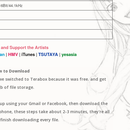
6Bit/44.1kHz
 and Support the Artists
an
|
HMV
|
iTunes
|
TSUTAYA
|
yesasia
w to Download
 we switched to Terabox because it was free. and get
b of file storage.
n up using your Gmail or Facebook, then download the
one, these steps take about 2-3 minutes, they're all
finish downloading every file.