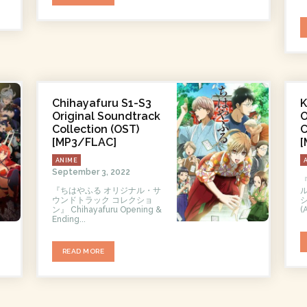
Chihayafuru S1-S3
K
Original Soundtrack
O
Collection (OST)
C
[MP3/FLAC]
[
ANIME
September 3, 2022
『ちはやふる オリジナル・サ
ウンドトラック コレクショ
ション
ン』 Chihayafuru Opening &
(A
Ending...
READ MORE