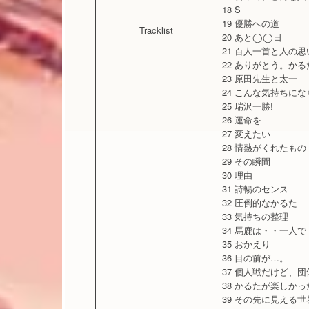
18 S
19 優勝への道
Tracklist
20 あと◯◯日
21 百人一首と人の思
22 ありがとう。か
23 原田先生と太一
24 こんな気持ちに
25 瑞沢一勝!
26 運命を
27 変えたい
28 情熱がくれたもの
29 その瞬間
30 理由
31 詩暢のセンス
32 圧倒的なかるた
33 気持ちの整理
34 馬鹿は・・一人で
35 おかえり
36 目の前が…。
37 個人戦だけど、
38 かるたが楽しか
39 その先に見える世