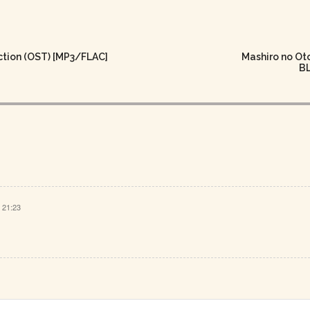
ction (OST) [MP3/FLAC]
Mashiro no Ot
B
 21:23