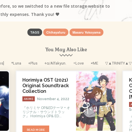
efore, so we switched to a new file storage website to
thly expenses. Thank you! 🧡
TAGS
Chihayafuru
Masaru Yokoyama
You May Also Like
os]
*Luna
+Plus
+α/Alfakyun.
=Love
≠ME
▽▲TRiNITY▲▽
Horimiya OST (2021)
K
Original Soundtrack
O
Collection
C
[
November 4, 2022
ANIME
『ホリミヤ OP&EDテーマ + オ
S
リジナル・サウンドトラッ
ク』 Horimiya OP& ED...
『
ク 
H
READ MORE