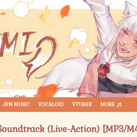
JPN MUSIC
VOCALOID
VTUBER
MORE
Soundtrack (Live-Action) [MP3/M