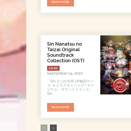
READ MORE
Sin Nanatsu no
Taizai Original
Soundtrack
Collection (OST)
ANIME
September 19, 2022
『Sin 七つの大罪 OP&EDテー
マ, キャラクターソング + オリ
ジナル・サウンドトラック』
Sin...
READ MORE