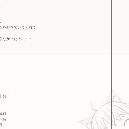
い
るたを好きでいてくれて
ならなかったのに・・
十分!
団体戦
った時
界