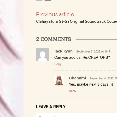
Previous article
Chihayafuru S1-S3 Original Soundtrack Colle
2 COMMENTS
Jack Ryan
September 3, 2022 At 16:51
Can you add ost Re:CREATORS?
Reply
Okamimi
September 4, 2022 At
Yes, maybe next 3 days :))
Reply
LEAVE A REPLY