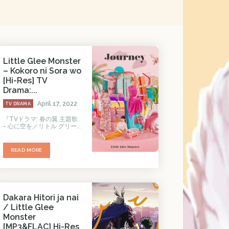
Little Glee Monster
– Kokoro ni Sora wo
[Hi-Res] TV
Drama:...
April 17, 2022
TV DRAMA
『TVドラマ: 春の翼 主題歌
- 心に空を／リトル グリー...
READ MORE
Dakara Hitori ja nai
/ Little Glee
Monster
[MP3&FLAC] Hi-Res