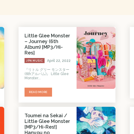
Little Glee Monster
– Journey (6th
Album) [MP3/Hi-
Res]
April 22, 2022
JPN MUSIC
『リトル グリー モンスター
(6thアルバム)』 Little Glee
Monster...
READ MORE
Toumei na Sekai /
Little Glee Monster
[MP3/Hi-Res!]
Hanyou no