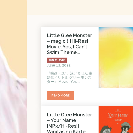
Little Glee Monster
– magic！[Hi-Res]
Movie: Yes, I Can’t
Swim Theme...
JPN MUSIC
June 13, 2022
『映画: はい、泳げません 主
題歌／リトル グリー モンス
ター』 Movie: Yes,...
READ MORE
Little Glee Monster
– Your Name
[MP3/Hi-Res!]
Vanitas no Karte