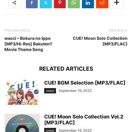
Previous article
Next article
wacci – Bokura no Ippo
CUE! Moon Solo Collection
[MP3/Hi-Res] Bakuten!!
[MP3/FLAC]
Movie Theme Song
RELATED ARTICLES
CUE! BGM Selection [MP3/FLAC]
September 19, 2022
ANIME
CUE! Moon Solo Collection Vol.2
[MP3/FLAC]
September 19, 2022
ANIME