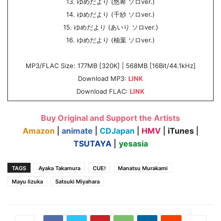
13. ゆめだより (悠希 ソロver.)
14. ゆめだより (千紗 ソロver.)
15. ゆめだより (あいり ソロver.)
16. ゆめだより (柚葉 ソロver.)
MP3/FLAC Size: 177MB [320K] | 568MB [16Bit/44.1kHz]
Download MP3:
LINK
Download FLAC:
LINK
Buy Original and Support the Artists
Amazon
|
animate
|
CDJapan
|
HMV
|
iTunes
|
TSUTAYA
|
yesasia
TAGS
Ayaka Takamura
CUE!
Manatsu Murakami
Mayu Iizuka
Satsuki Miyahara