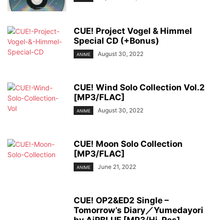
CUE! Project Vogel & Himmel
Special CD (+Bonus)
August 30, 2022
ANIME
CUE! Wind Solo Collection Vol.2
[MP3/FLAC]
August 30, 2022
ANIME
CUE! Moon Solo Collection
[MP3/FLAC]
June 21, 2022
ANIME
CUE! OP2&ED2 Single –
Tomorrow’s Diary／Yumedayori