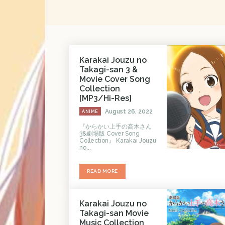
Karakai Jouzu no
Takagi-san 3 &
Movie Cover Song
Collection
[MP3/Hi-Res]
August 26, 2022
ANIME
『からかい上手の高木さん
3&劇場版 Cover Song
Collection』 Karakai Jouzu
no...
READ MORE
Karakai Jouzu no
Takagi-san Movie
Music Collection