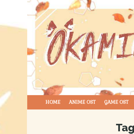
HOME
ANIME OST
GAME OST
Ta