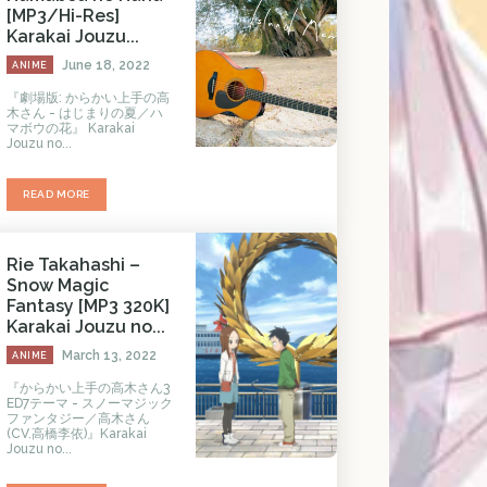
[MP3/Hi-Res]
Karakai Jouzu...
June 18, 2022
ANIME
『劇場版: からかい上手の高
木さん - はじまりの夏／ハ
マボウの花』 Karakai
Jouzu no...
READ MORE
Rie Takahashi –
Snow Magic
Fantasy [MP3 320K]
Karakai Jouzu no...
March 13, 2022
ANIME
『からかい上手の高木さん3
ED7テーマ - スノーマジック
ファンタジー／高木さん
(CV.高橋李依)』Karakai
Jouzu no...